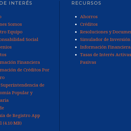
 DE INTERÉS
RECURSOS
o
Ahorros
nes Somos
Créditos
tro Equipo
Resoluciones y Docume
onsabilidad Social
Simulador de Inversión
enios
Información Financiera
tos
Tasas de Interés Activas
rmación Financiera
Pasivas
rmación de Créditos Por
ro
 Superintendencia de
omía Popular y
daria
de
ía de Registro App
t
il
(
4.10 MB
)