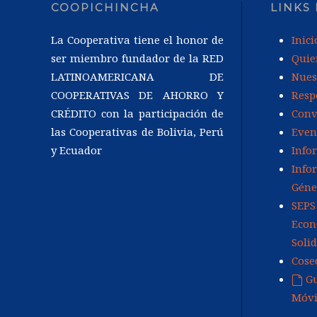
COOPICHINCHA
LINKS
La Cooperativa tiene el honor de
Inici
ser miembro fundador de la RED
Quie
LATINOAMERICANA DE
Nues
COOPERATIVAS DE AHORRO Y
Resp
CRÉDITO con la participación de
Conv
las Cooperativas de Bolivia, Perú
Even
y Ecuador
Info
Info
Géne
SEPS
Econ
Soli
Cose
Gu
defaul
Móv