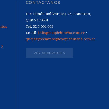
CONTACTÁNOS
Dir: Simón Bolívar Oe1-26, Conocoto,
Quito 170801
ntos
Tel: 02 5 004 005
Email:
info@coopichincha.com.ec
/
quejasyreclamos@coopichincha.com.ec
 y
VER SUCURSALES