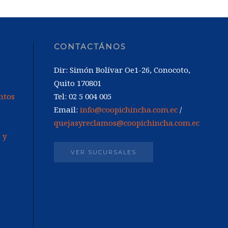
CONTACTÁNOS
Dir: Simón Bolívar Oe1-26, Conocoto,
Quito 170801
ntos
Tel: 02 5 004 005
Email:
info@coopichincha.com.ec
/
quejasyreclamos@coopichincha.com.ec
 y
VER SUCURSALES