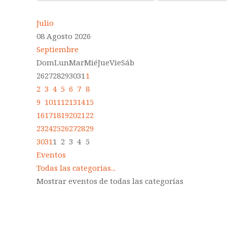
Julio
08 Agosto 2026
Septiembre
Dom
Lun
Mar
Mié
Jue
Vie
Sáb
26
27
28
29
30
31
1
2
3
4
5
6
7
8
9
10
11
12
13
14
15
16
17
18
19
20
21
22
23
24
25
26
27
28
29
30
31
1
2
3
4
5
Eventos
Todas las categorías...
Mostrar eventos de todas las categorías